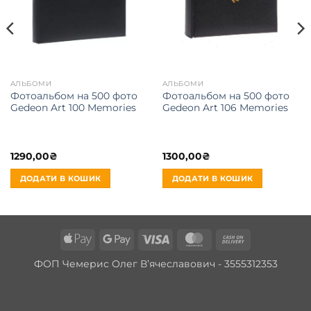
АЛЬБОМИ
АЛЬБОМИ
Фотоальбом на 500 фото
Фотоальбом на 500 фото
Gedeon Art 100 Memories
Gedeon Art 106 Memories
1290,00
₴
1300,00
₴
ДОДАТИ В КОШИК
ДОДАТИ В КОШИК
Apple
Google
Visa
MasterCard
Cash
Pay
Pay
On
ФОП Чемерис Олег Вʼячеславович - 3555312353
Delivery