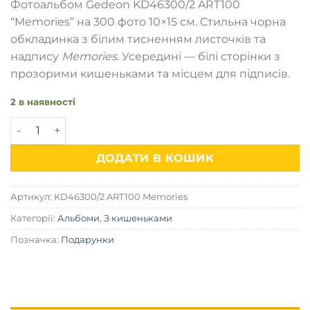
Фотоальбом Gedeon KD46300/2 ART100
“Memories” на 300 фото 10×15 см. Стильна чорна
обкладинка з білим тисненням листочків та
надпису
Memories
. Усередині — білі сторінки з
прозорими кишеньками та місцем для підписів.
2 в наявності
Фотоальбом на 300 фото Gedeon KD46300/2 ART100 Memor
ДОДАТИ В КОШИК
Артикул:
KD46300/2 ART100 Memories
Категорії:
Альбоми
,
З кишеньками
Позначка:
Подарунки