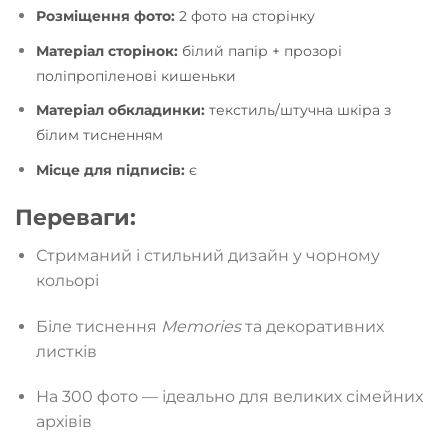
Розміщення фото:
2 фото на сторінку
Матеріал сторінок:
білий папір + прозорі
поліпропіленові кишеньки
Матеріал обкладинки:
текстиль/штучна шкіра з
білим тисненням
Місце для підписів:
є
Переваги:
Стриманий і стильний дизайн у чорному
кольорі
Біле тиснення
Memories
та декоративних
листків
На 300 фото — ідеально для великих сімейних
архівів