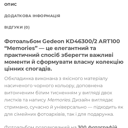
ОПИС
ДОДАТКОВА ІНФОРМАЦІЯ
ВІДГУКИ (0)
Фотоальбом Gedeon KD46300/2 ART100
“Memories” — це елегантний та
практичний спосіб зберегти важливі
моменти й сформувати власну колекцію
цінних спогадів.
Обкладинка виконана з якісного матеріалу
насиченого чорного кольору, доповнена
витонченим білим тисненням у вигляді двох
листків та напису
Memories
. Дизайн виглядає
стримано, сучасно й універсально — підходить як
для сімейних фотоархівів, так і для подарунка.
Фотоальбом розрахований на
300 фотографій