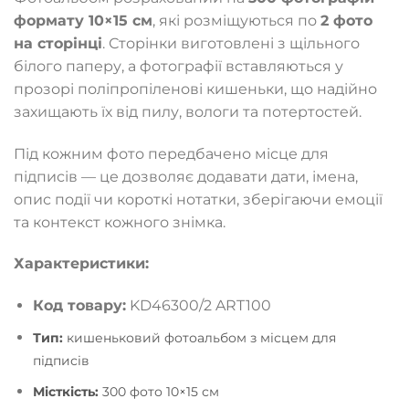
формату 10×15 см
, які розміщуються по
2 фото
на сторінці
. Сторінки виготовлені з щільного
білого паперу, а фотографії вставляються у
прозорі поліпропіленові кишеньки, що надійно
захищають їх від пилу, вологи та потертостей.
Під кожним фото передбачено місце для
підписів — це дозволяє додавати дати, імена,
опис події чи короткі нотатки, зберігаючи емоції
та контекст кожного знімка.
Характеристики:
Код товару:
KD46300/2 ART100
Тип:
кишеньковий фотоальбом з місцем для
підписів
Місткість:
300 фото 10×15 см