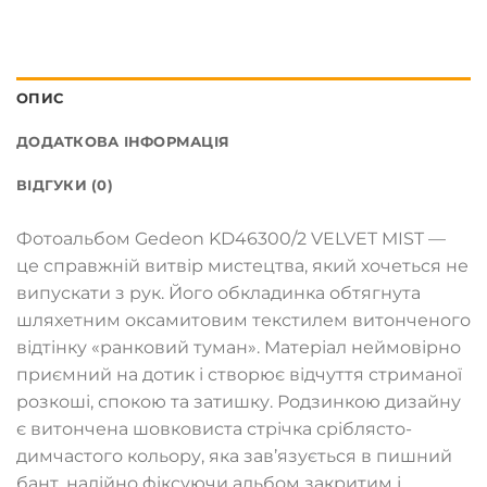
ОПИС
ДОДАТКОВА ІНФОРМАЦІЯ
ВІДГУКИ (0)
Фотоальбом Gedeon KD46300/2 VELVET MIST —
це справжній витвір мистецтва, який хочеться не
випускати з рук. Його обкладинка обтягнута
шляхетним оксамитовим текстилем витонченого
відтінку «ранковий туман». Матеріал неймовірно
приємний на дотик і створює відчуття стриманої
розкоші, спокою та затишку. Родзинкою дизайну
є витончена шовковиста стрічка сріблясто-
димчастого кольору, яка зав’язується в пишний
бант, надійно фіксуючи альбом закритим і