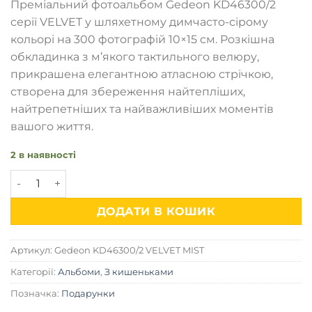
Преміальний фотоальбом Gedeon KD46300/2
серії VELVET у шляхетному димчасто-сірому
кольорі на 300 фотографій 10×15 см. Розкішна
обкладинка з м’якого тактильного велюру,
прикрашена елегантною атласною стрічкою,
створена для збереження найтепліших,
найтрепетніших та найважливіших моментів
вашого життя.
2 в наявності
Фотоальбом на 300 фото Gedeon KD46300/2 VELVET (Mist)
ДОДАТИ В КОШИК
Артикул:
Gedeon KD46300/2 VELVET MIST
Категорії:
Альбоми
,
З кишеньками
Позначка:
Подарунки