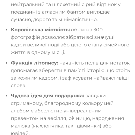
нейтральний та шляхетний сірий відтінок у
поєднанні з атласним бантом виглядає
сучасно, дорого та мінімалістично.
Королівська місткість:
об’єм на 300
фотографій дозволяє зібрати всі значущі
кадри великої події або цілого етапу сімейного
життя в одному місці.
Функція літопису:
наявність полів для нотаток
допомагає зберегти в пам’яті історію, що стоїть
за кожним кадром, і зафіксувати найважливіші
слова.
Чудова ідея для подарунка:
завдяки
стриманому, благородному кольору цей
альбом є абсолютно універсальним
презентом на весілля, річницю, народження
малюка (як хлопчика, так і дівчинки) або
ювілей.