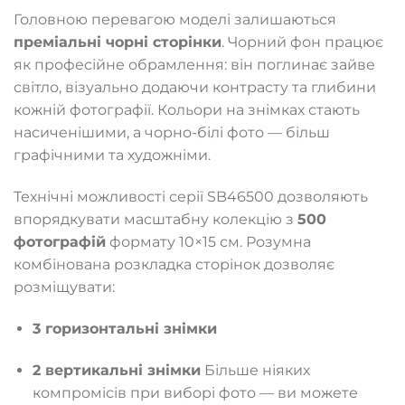
Головною перевагою моделі залишаються
преміальні чорні сторінки
. Чорний фон працює
як професійне обрамлення: він поглинає зайве
світло, візуально додаючи контрасту та глибини
кожній фотографії. Кольори на знімках стають
насиченішими, а чорно-білі фото — більш
графічними та художніми.
Технічні можливості серії SB46500 дозволяють
впорядкувати масштабну колекцію з
500
фотографій
формату 10×15 см. Розумна
комбінована розкладка сторінок дозволяє
розміщувати:
3 горизонтальні знімки
2 вертикальні знімки
Більше ніяких
компромісів при виборі фото — ви можете