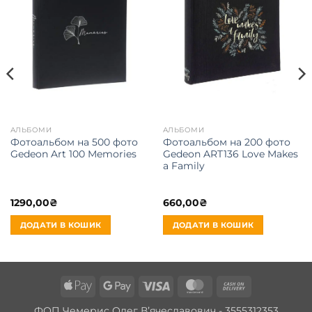
АЛЬБОМИ
АЛЬБОМИ
Фотоальбом на 500 фото
Фотоальбом на 200 фото
Gedeon Art 100 Memories
Gedeon ART136 Love Makes
a Family
1290,00
₴
660,00
₴
ДОДАТИ В КОШИК
ДОДАТИ В КОШИК
Apple
Google
Visa
MasterCard
Cash
Pay
Pay
On
ФОП Чемерис Олег Вʼячеславович - 3555312353