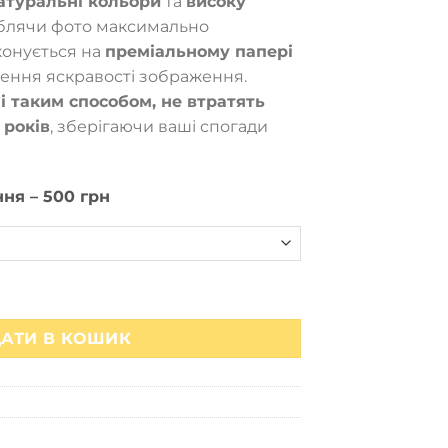
атуральні кольори
та
високу
0,00₴
облячи фото максимально
конується на
преміальному папері
ження яскравості зображення.
і таким способом, не втратять
 років
, зберігаючи ваші спогади
ня – 500 грн
фій кількість
АТИ В КОШИК