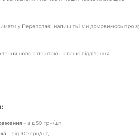
мати у Переяславі, напишіть і ми домовимось про зу
лення новою поштою на ваше відділення.
:
браження
– від 50 грн/шт,
мка
– від 100 грн/шт,