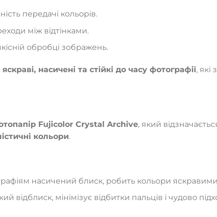
ність передачі кольорів.
реходи між відтінками.
якісній обробці зображень.
и
яскраві, насичені та стійкі до часу фотографії
, як
топапір Fujicolor Crystal Archive
, який відзначаєть
лістичні кольори
.
графіям насичений блиск, робить кольори яскравими
кий відблиск, мінімізує відбитки пальців і чудово під