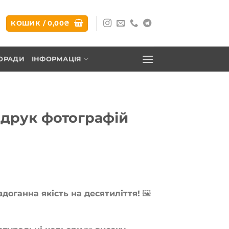
КОШИК /
0,00
₴
ОРАДИ
ІНФОРМАЦІЯ
 друк фотографій
іапазон
ін:
здоганна якість на десятиліття!
🖼
ід
0,00₴
о