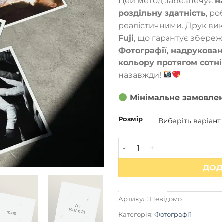
Цей метод забезпечує
н
5
роздільну здатність
, р
реалістичними. Друк ви
Fuji
, що гарантує збере
Фотографії, надрукован
кольору протягом сотні
назавжди!
Мінімальне замовлен
Розмір
Фотохімічний друк фотогра
ДОД
Артикул:
Невідомо
Категорія:
Фотографії