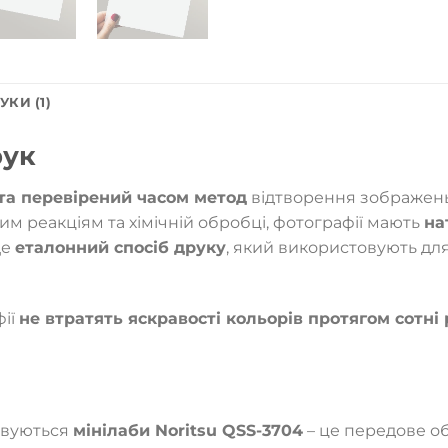
УКИ (1)
рук
та перевірений часом метод
відтворення зображень,
вим реакціям та хімічній обробці, фотографії мають
на
Це
еталонний спосіб друку
, який використовують для
фії
не втратять яскравості кольорів протягом сотні 
овуються
мінілаби Noritsu QSS-3704
– це передове об