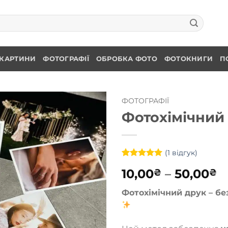
КАРТИНИ
ФОТОГРАФІЇ
ОБРОБКА ФОТО
ФОТОКНИГИ
П
ФОТОГРАФІЇ
Фотохімічний
(
1
відгук)
Рейтинг
1
5
Д
10,00
–
50,00
₴
₴
з 5 на
основі
ц
опитування
Фотохімічний друк – бе
в
покупця
1
д