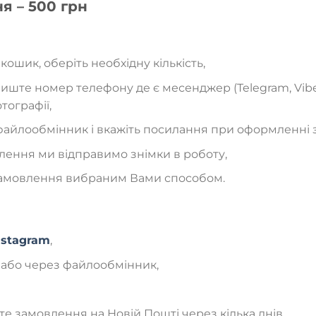
я – 500 грн
кошик, оберіть необхідну кількість,
ште номер телефону де є месенджер (Telegram, Viber
ографії,
 файлообмінник і вкажіть посилання при оформленні
лення ми відправимо знімки в роботу,
 замовлення вибраним Вами способом.
nstagram
,
 або через файлообмінник,
е замовлення на Новій Пошті через кілька днів.