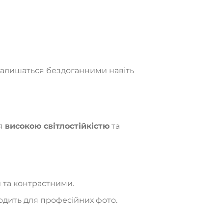
і залишаться бездоганними навіть
ся
високою світлостійкістю
та
 та контрастними.
ходить для професійних фото.