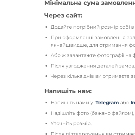
Мінімальна сума замовленн
Через сайт:
Додайте потрібний розмір собі в 
При оформленні замовлення зали
якнайшвидше, для отримання фот
Або ж завантажте фотографії на
Після узгодження деталей замов
Через кілька днів ви отримаєте
Напишіть нам:
Напишіть нами у
Telegram
або
I
Надішліть фото (бажано файлом),
Уточніть розмір,
Після підтвердження ви отримаєт