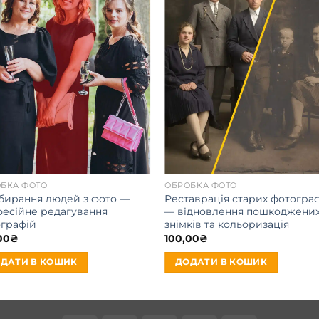
БКА ФОТО
ОБРОБКА ФОТО
ирання людей з фото —
Реставрація старих фотогра
есійне редагування
— відновлення пошкоджени
графій
знімків та кольоризація
00
₴
100,00
₴
ДАТИ В КОШИК
ДОДАТИ В КОШИК