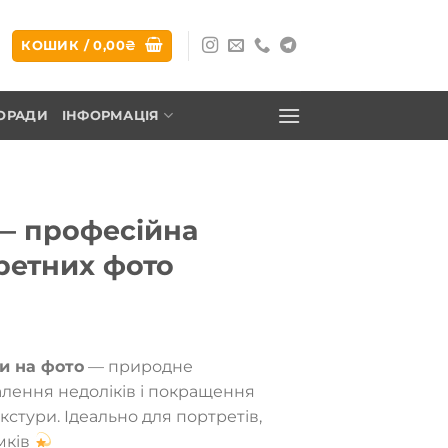
КОШИК /
0,00
₴
ОРАДИ
ІНФОРМАЦІЯ
— професійна
ретних фото
и на фото
— природне
алення недоліків і покращення
кстури. Ідеально для портретів,
імків