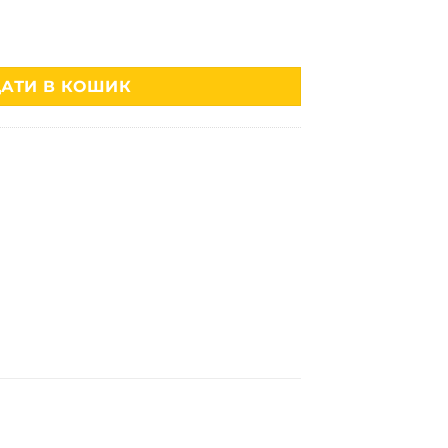
обробка портретних фото кількість
АТИ В КОШИК