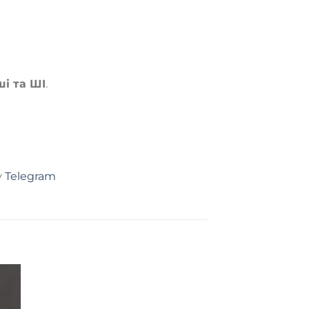
і та ШІ
.
у
Telegram