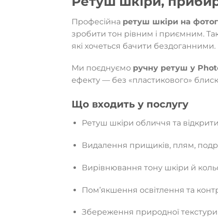
Ретуш шкіри, прибир
Професійна
ретуш шкіри на фотог
зробити тон рівним і приємним. Так
які хочеться бачити бездоганними.
Ми поєднуємо
ручну ретуш у Pho
ефекту — без «пластикового» блиск
Що входить у послугу
Ретуш шкіри обличчя та відкритих
Видалення прищиків, плям, под
Вирівнювання тону шкіри й коль
Пом’якшення освітлення та конт
Збереження природної текстури 