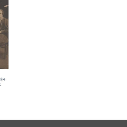
фій
х