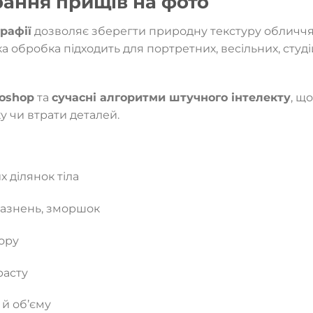
ання прищів на фото
рафії
дозволяє зберегти природну текстуру обличчя,
а обробка підходить для портретних, весільних, студ
toshop
та
сучасні алгоритми штучного інтелекту
, щ
у чи втрати деталей.
 ділянок тіла
разнень, зморшок
ору
расту
й об’єму