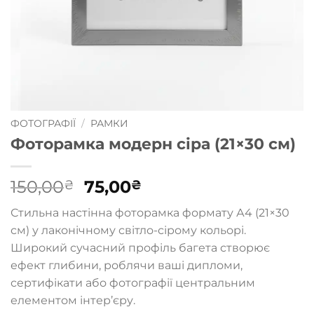
ФОТОГРАФІЇ
/
РАМКИ
Фоторамка модерн сіра (21×30 см)
Оригінальна
Поточна
150,00
75,00
₴
₴
ціна:
ціна:
Стильна настінна фоторамка формату А4 (21×30
150,00₴.
75,00₴.
см) у лаконічному світло-сірому кольорі.
Широкий сучасний профіль багета створює
ефект глибини, роблячи ваші дипломи,
сертифікати або фотографії центральним
елементом інтер’єру.