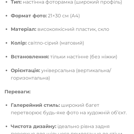
Тип:
настінна фоторамка (широкий профіль)
Формат фото:
21×30 см (А4)
Матеріал:
високоякісний пластик, скло
Колір:
світло-сірий (матовий)
Встановлення:
тільки настінне (без ніжки)
Орієнтація:
універсальна (вертикальна/
горизонтальна)
Переваги:
Галерейний стиль:
широкий багет
перетворює будь-яке фото на художній об’єкт.
Чистота дизайну:
ідеально рівна задня
поверхня для щільного прилягання до стіни.