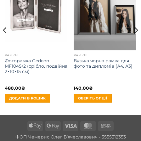
РАМКИ
РАМКИ
Фоторамка Gedeon
Вузька чорна рамка для
MF104S/2 (срібло, подвійна
фото та дипломів (А4, А3)
2×10×15 см)
480,00
₴
140,00
₴
ДОДАТИ В КОШИК
ОБЕРІТЬ ОПЦІЇ
Цей
товар
має
Apple
Google
Visa
MasterCard
Cash
кілька
варіантів.
Pay
Pay
On
ФОП Чемерис Олег Вʼячеславович - 3555312353
Параметри
Delivery